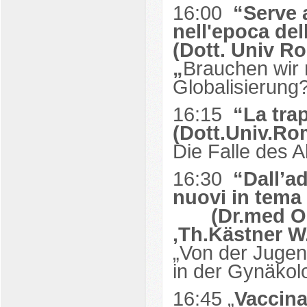
16:00
“Serve 
nell'epoca de
(Dott. Univ Ro
„
Brauchen wir 
Globalisierung
16:15
“La tra
(Dott.Univ.Ro
Die Falle des A
16:30
“Dall’a
nuovi in
(Dr.med O. B
,Th.Kästner W.
„Von der Jugen
in der Gynäkol
16:45 „
Vaccina