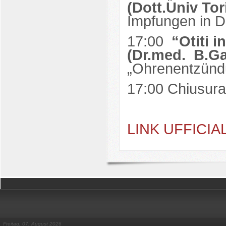
(Dott.Univ To
Impfungen in D
17:00
“Otiti i
(Dr.med. B.Gal
„Ohrenentzündu
17:00 Chiusura
LINK UFFICIA
Freitag, 07. August 2026