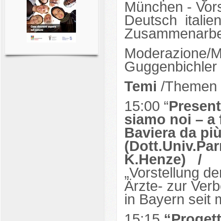
München - Vorst
Deutsch italien
Zusammenarbei
Moderazione/Mo
Guggenbichler 
Temi
/Themen 
15:00 “
Present
siamo noi – a f
Baviera da pi
(Dott.Univ.Pa
K.Henze)
/
„Vorstellung de
Ärzte- zur Verb
in Bayern seit 
15:15
“Progett