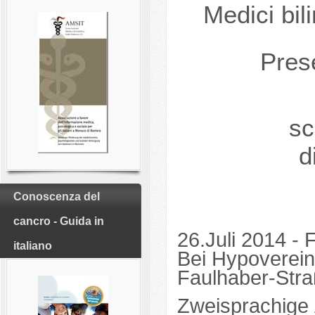
Medici bili
Prese
Asso
sc
d
Conoscenza del
cancro - Guida in
26.Juli 2014
italiano
Bei Hypoverein
Faulhaber-Str
Zweisprachige Ä