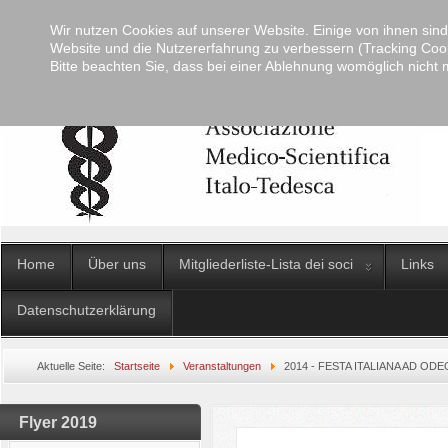
Wir nutzen Cookies auf unserer Website. Einige von ihnen sind 
Website und die Nutzererfahrung zu verbessern (Tracking Cook
Bitte beachten Sie, dass bei einer Ablehnung womöglich nicht m
Home
Über uns
Mitgliederliste-Lista dei soci
Links
Datenschutzerklärung
Aktuelle Seite:
Startseite
Veranstaltungen
2014 - FESTA ITALIANA AD OD
Flyer 2019