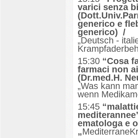
varici senza b
(Dott.Univ.Pa
generico e fl
generico) /
„Deutsch - ital
Krampfaderbeha
15:30
“Cosa fa
farmaci non a
(Dr.med.H. Ne
„Was kann ma
wenn Medikame
15:45
“malatti
mediterannee”
ematologa e o
„
MediterraneKr